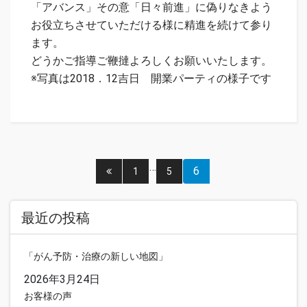
「アバンス」その意「日々前進」に偽りなきよう
お役立ちさせていただける様に精進を続けて参り
ます。
どうかご指導ご鞭撻よろしくお願いいたします。
※写真は2018．12吉日 開業パーティの様子です
…
投
6
1
5
稿
最近の投稿
ナ
「がん予防・治療の新しい地図」
ビ
2026年3月24日
ゲ
お客様の声