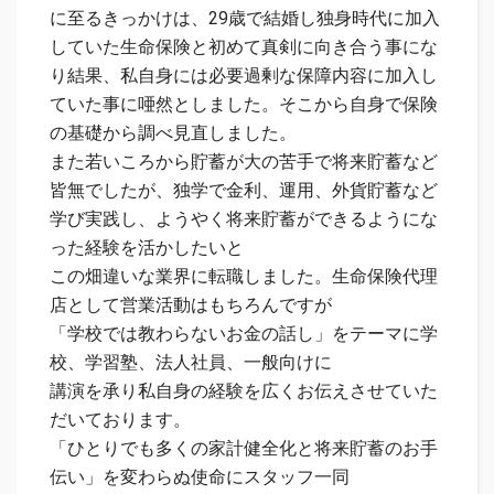
に至るきっかけは、29歳で結婚し独身時代に加入
していた生命保険と初めて真剣に向き合う事にな
り結果、私自身には必要過剰な保障内容に加入し
ていた事に唖然としました。そこから自身で保険
の基礎から調べ見直しました。
また若いころから貯蓄が大の苦手で将来貯蓄など
皆無でしたが、独学で金利、運用、外貨貯蓄など
学び実践し、ようやく将来貯蓄ができるようにな
った経験を活かしたいと
この畑違いな業界に転職しました。生命保険代理
店として営業活動はもちろんですが
「学校では教わらないお金の話し」をテーマに学
校、学習塾、法人社員、一般向けに
講演を承り私自身の経験を広くお伝えさせていた
だいております。
「ひとりでも多くの家計健全化と将来貯蓄のお手
伝い」を変わらぬ使命にスタッフ一同